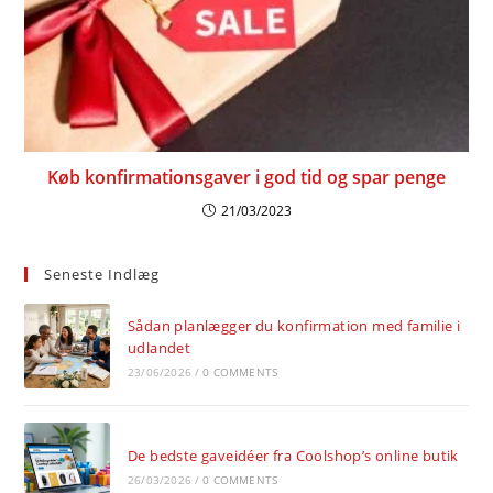
Køb konfirmationsgaver i god tid og spar penge
21/03/2023
Seneste Indlæg
Sådan planlægger du konfirmation med familie i
udlandet
23/06/2026
/
0 COMMENTS
De bedste gaveidéer fra Coolshop’s online butik
26/03/2026
/
0 COMMENTS