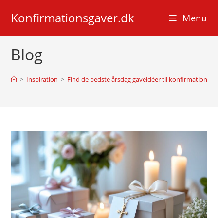
Skip
Konfirmationsgaver.dk
to
Menu
content
Blog
>
Inspiration
>
Find de bedste årsdag gaveidéer til konfirmation he