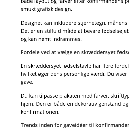
både layout og farver efter konfirmandens 
smukt grafisk design.
Designet kan inkludere stjernetegn, månens p
Det er en stilfuld måde at bevare fødselsøjebl
og kan nemt indrammes.
Fordele ved at vælge en skræddersyet fødse
En skræddersyet fødselstavle har flere fordel
hvilket øger dens personlige værdi. Du viser
gave.
Du kan tilpasse plakaten med farver, skriftt
hjem. Den er både en dekorativ genstand og
konfirmationen.
Trends inden for gaveidéer til konfirmande