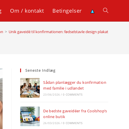
g
Om / kontakt
Betingelser
Toggle
on
>
Unik gaveidé til konfirmationen: fødselstavle design plakat
website
search
Seneste Indlæg
Sådan planlægger du konfirmation
med familie i udlandet
23/06/2026
/
0 COMMENTS
De bedste gaveidéer fra Coolshop’s
online butik
26/03/2026
/
0 COMMENTS