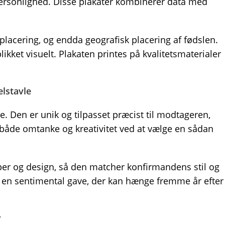
personlighed. Disse plakater kombinerer data med
lacering, og endda geografisk placering af fødslen.
ikket visuelt. Plakaten printes på kvalitetsmaterialer
lstavle
e. Den er unik og tilpasset præcist til modtageren,
 både omtanke og kreativitet ved at vælge en sådan
yper og design, så den matcher konfirmandens stil og
 en sentimental gave, der kan hænge fremme år efter
r