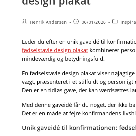
design plakat
Post
Post
Post
Henrik Andersen
06/01/2026
Inspira
author:
published:
category:
Leder du efter en unik gaveidé til konfirmatio
fødselstavle design plakat
kombinerer person
mindeværdig og betydningsfuld.
En fødselstavle design plakat viser nøjagtig
vægt, præsenteret i et stilfuldt og personlig
Den er en tidløs gave, der kan værdsættes la
Med denne gaveidé får du noget, der ikke bar
Det er en måde at fejre konfirmandens livshi
Unik gaveidé til konfirmationen: fødse